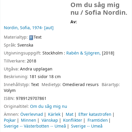
Om du såg mig
nu /
Sofia Nordin.
Av:
Nordin, Sofia
, 1974-
[aut]
Materialtyp:
Text
Språk:
Svenska
Utgivningsuppgift:
Stockholm :
Rabén & Sjögren,
[2018]
Tillverkare:
2018
Utgåva:
Andra upplagan
Beskrivning:
181 sidor 18 cm
Innehållstyp:
Text
Medietyp:
Omedierad resurs
Bärartyp:
Volym
ISBN:
9789129707861
Originaltitel:
Om du såg mig nu
Ämnen:
Överlevnad
Kärlek
Mat
Efter katastrofen
Pojkar
Minnen
Vänskap
Konflikter
Framtiden
Sverige -- Västerbotten -- Umeå
Sverige -- Umeå