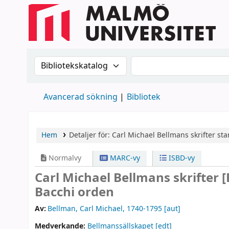
Sök i katalogen efter:
Sök i katalogen
Avancerad sökning
Bibliotek
Hem
Detaljer för:
Carl Michael Bellmans skrifter
sta
Normalvy
MARC-vy
ISBD-vy
Carl Michael Bellmans skrifter
[
Bacchi orden
Av:
Bellman, Carl Michael
, 1740-1795
[aut]
Medverkande:
Bellmanssällskapet
[edt]