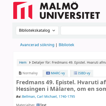
Sök i katalogen efter:
Sök i katalogen
Avancerad sökning
Bibliotek
Hem
Detaljer för:
Fredmans 49. Epistel. Hvaruti a
Normalvy
MARC-vy
ISBD-vy
Fredmans 49. Epistel. Hvaruti 
Hessingen i Mälaren, om en 
Av:
Bellman, Carl Michael
, 1740-1795
Materialtyp:
Text