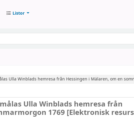
Listor
fmålas Ulla Winblads hemresa från Hessingen i Mälaren, om en s
afmålas Ulla Winblads hemresa från
sommarmorgon 1769
[Elektronisk resurs