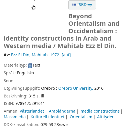
ISBD-vy
Beyond
Orientalism and
Occidentalism :
identity constructions in Arab and
Western media /
Mahitab Ezz El Din.
Av:
Ezz El Din, Mahitab
, 1972-
[aut]
Materialtyp:
Text
Språk:
Engelska
Serie:
Utgivningsuppgift:
Örebro :
Örebro University,
2016
Beskrivning:
315 s. ill
ISBN:
9789175291611
Ämnen:
Västerlandet
Arabländerna
media constructions
Massmedia
Kulturell identitet
Orientalism
Attityder
DDK-klassifikation:
079.53 23/swe