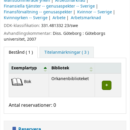
Mansdominerade yrken
Arbetsmarknad
Finansiella tjänster -- genusaspekter -- Sverige
Finansförvaltning -- genusaspekter
Kvinnor -- Sverige
Kvinnoyrken -- Sverige
Arbete
Arbetsmarknad
DDK-klassifikation:
331.481332 23/swe
Avhandlingskommentar:
Diss. Göteborg : Göteborgs
universitet, 2007
Bestånd
( 1 )
Titelanmärkningar ( 3 )
Exemplartyp
Bibliotek
Bestånd
Orkanenbiblioteket
Bok
Antal reservationer: 0
Reservera