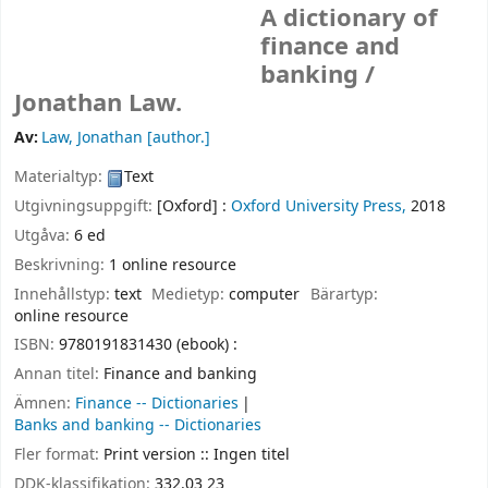
A dictionary of
finance and
banking /
Jonathan Law.
Av:
Law, Jonathan
[author.]
Materialtyp:
Text
Utgivningsuppgift:
[Oxford] :
Oxford University Press,
2018
Utgåva:
6 ed
Beskrivning:
1 online resource
Innehållstyp:
text
Medietyp:
computer
Bärartyp:
online resource
ISBN:
9780191831430 (ebook) :
Annan titel:
Finance and banking
Ämnen:
Finance -- Dictionaries
Banks and banking -- Dictionaries
Fler format:
Print version :: Ingen titel
DDK-klassifikation:
332.03 23