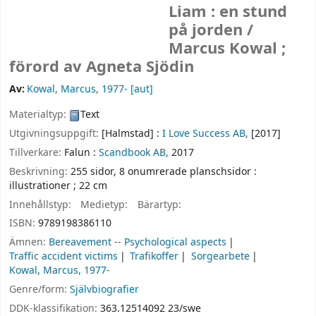
Liam : en stund
på jorden /
Marcus Kowal ;
förord av Agneta Sjödin
Av:
Kowal, Marcus
, 1977-
[aut]
Materialtyp:
Text
Utgivningsuppgift:
[Halmstad] :
I Love Success AB,
[2017]
Tillverkare:
Falun :
Scandbook AB,
2017
Beskrivning:
255 sidor, 8 onumrerade planschsidor :
illustrationer ; 22 cm
Innehållstyp:
Medietyp:
Bärartyp:
ISBN:
9789198386110
Ämnen:
Bereavement -- Psychological aspects
Traffic accident victims
Trafikoffer
Sorgearbete
Kowal, Marcus, 1977-
Genre/form:
Självbiografier
DDK-klassifikation:
363.12514092 23/swe