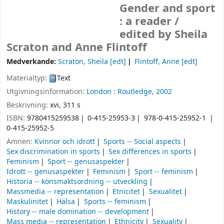
Gender and sport
: a reader /
edited by Sheila
Scraton and Anne Flintoff
Medverkande:
Scraton, Sheila
[edt]
Flintoff, Anne
[edt]
Materialtyp:
Text
Utgivningsinformation:
London :
Routledge,
2002
Beskrivning:
xvi, 311 s
ISBN:
9780415259538
0-415-25953-3
978-0-415-25952-1
0-415-25952-5
Ämnen:
Kvinnor och idrott
Sports -- Social aspects
Sex discrimination in sports
Sex differences in sports
Feminism
Sport -- genusaspekter
Idrott -- genusaspekter
Feminism
Sport -- feminism
Historia -- könsmaktsordning -- utveckling
Massmedia -- representation
Etnicitet
Sexualitet
Maskulinitet
Hälsa
Sports -- feminism
History -- male domination -- development
Mass media -- representation
Ethnicity
Sexuality