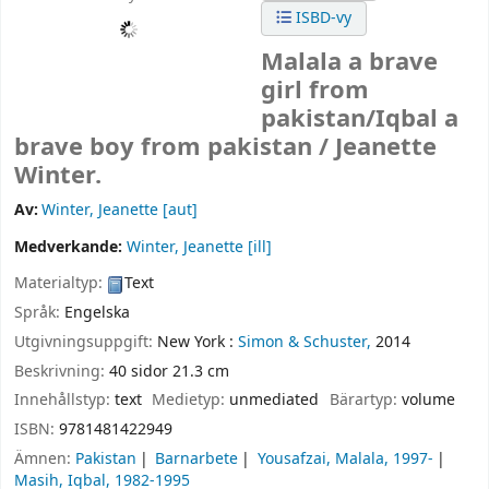
ISBD-vy
Malala a brave
girl from
pakistan/Iqbal a
brave boy from pakistan /
Jeanette
Winter.
Av:
Winter, Jeanette
[aut]
Medverkande:
Winter, Jeanette
[ill]
Materialtyp:
Text
Språk:
Engelska
Utgivningsuppgift:
New York :
Simon & Schuster,
2014
Beskrivning:
40 sidor 21.3 cm
Innehållstyp:
text
Medietyp:
unmediated
Bärartyp:
volume
ISBN:
9781481422949
Ämnen:
Pakistan
Barnarbete
Yousafzai, Malala, 1997-
Masih, Iqbal, 1982-1995