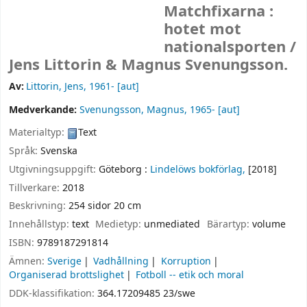
Matchfixarna :
hotet mot
nationalsporten /
Jens Littorin & Magnus Svenungsson.
Av:
Littorin, Jens
, 1961-
[aut]
Medverkande:
Svenungsson, Magnus
, 1965-
[aut]
Materialtyp:
Text
Språk:
Svenska
Utgivningsuppgift:
Göteborg :
Lindelöws bokförlag,
[2018]
Tillverkare:
2018
Beskrivning:
254 sidor 20 cm
Innehållstyp:
text
Medietyp:
unmediated
Bärartyp:
volume
ISBN:
9789187291814
Ämnen:
Sverige
Vadhållning
Korruption
Organiserad brottslighet
Fotboll -- etik och moral
DDK-klassifikation:
364.17209485 23/swe