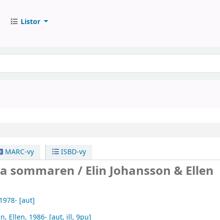
Listor
MARC-vy
ISBD-vy
a sommaren /
Elin Johansson & Ellen
 1978-
[aut]
n, Ellen
, 1986-
[aut, ill, 9pu]