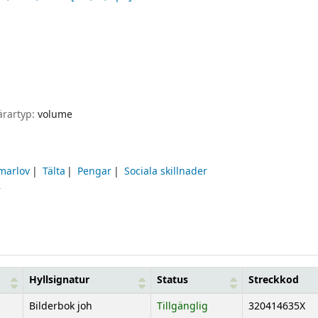
ärartyp:
volume
marlov
Tälta
Pengar
Sociala skillnader
r
Hyllsignatur
Status
Streckkod
Bilderbok joh
Tillgänglig
320414635X