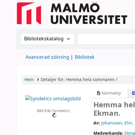
Sök i katalogen efter:
Sök i katalogen
Avancerad sökning
Bibliotek
Hem
Detaljer för:
Hemma hela sommaren /
Normalvy
Hemma hel
Bild från Syndetics
Ekman.
Av:
Johansson, Elin
,
Medverkande:
Ekma