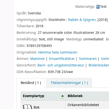
Materialtyp:
Text
Språk:
Svenska
Utgivningsuppgift:
Stockholm :
Rabén & Sjögren,
[2018]
Tillverkare:
2018
Beskrivning:
27 onumrerade sidor illustrationer 26 cm
Innehållstyp:
text, still image
Medietyp:
unmediated
B
ISBN:
9789129708493
Originaltitel:
Hemma hela sommaren
Ämnen:
Mammor
Ensamföräldrar
Sommaren
Som
Genre/form:
Barn- och ungdomslitteratur
Bilderböcke
DDK-klassifikation:
839.738 23/swe
Bestånd
( 1 )
Titelanmärkningar ( 1 )
Exemplartyp
Bibliotek
Bestånd
Orkanenbiblioteket
Bok