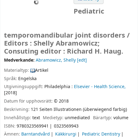
Pediatric
temporomandibular joint disorders /
Editors : Shelly Abramowicz;
Consuting editor : Richard H. Haug.
Medverkande:
Abramowicz, Shelly
[edt]
Materialtyp:
Artikel
Språk:
Engelska
Utgivningsuppgift:
Philadelphia :
Elsevier - Health Science,
[2018]
Datum för upphovsrätt:
© 2018
Beskrivning:
121 Seiten Illustrationen (überwiegend farbig)
Innehållstyp:
text
Medietyp:
unmediated
Bärartyp:
volume
ISBN:
9780323569941
0323569943
Ämnen:
Barntandvård
Käkkirurgi
Pediatric Dentistry