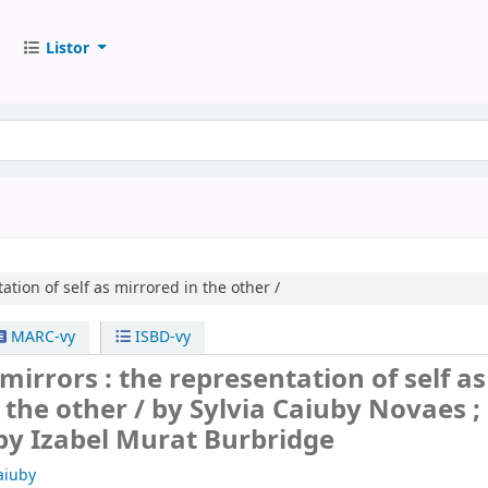
Listor
ation of self as mirrored in the other /
MARC-vy
ISBD-vy
mirrors : the representation of self as
 the other /
by Sylvia Caiuby Novaes ;
by Izabel Murat Burbridge
aiuby