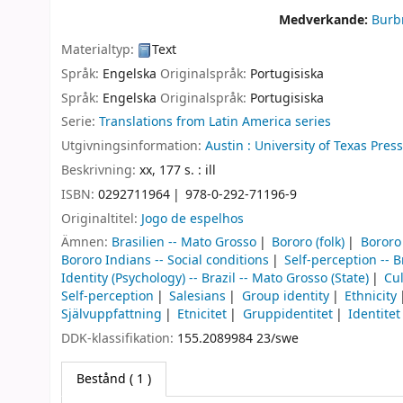
Medverkande:
Burb
Materialtyp:
Text
Språk:
Engelska
Originalspråk:
Portugisiska
Språk:
Engelska
Originalspråk:
Portugisiska
Serie:
Translations from Latin America series
Utgivningsinformation:
Austin :
University of Texas Press
Beskrivning:
xx, 177 s. : ill
ISBN:
0292711964
978-0-292-71196-9
Originaltitel:
Jogo de espelhos
Ämnen:
Brasilien -- Mato Grosso
Bororo (folk)
Bororo
Bororo Indians -- Social conditions
Self-perception -- B
Identity (Psychology) -- Brazil -- Mato Grosso (State)
Cul
Self-perception
Salesians
Group identity
Ethnicity
Självuppfattning
Etnicitet
Gruppidentitet
Identitet
DDK-klassifikation:
155.2089984 23/swe
Bestånd
( 1 )