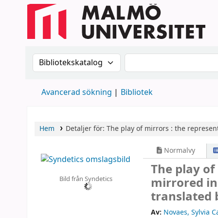
Sök i katalogen efter:
Sök i katalogen
Avancerad sökning
Bibliotek
Hem
Detaljer för:
The play of mirrors :
the represent
Normalvy
The play of 
Bild från Syndetics
mirrored in
translated 
Av:
Novaes, Sylvia C