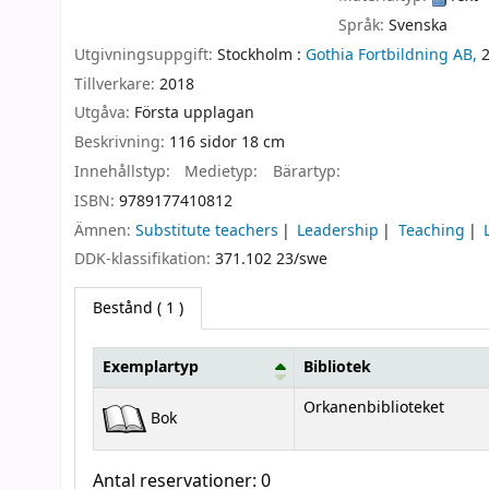
Språk:
Svenska
Utgivningsuppgift:
Stockholm :
Gothia Fortbildning AB,
Tillverkare:
2018
Utgåva:
Första upplagan
Beskrivning:
116 sidor 18 cm
Innehållstyp:
Medietyp:
Bärartyp:
ISBN:
9789177410812
Ämnen:
Substitute teachers
Leadership
Teaching
DDK-klassifikation:
371.102 23/swe
Bestånd
( 1 )
Exemplartyp
Bibliotek
Bestånd
Orkanenbiblioteket
Bok
Antal reservationer: 0