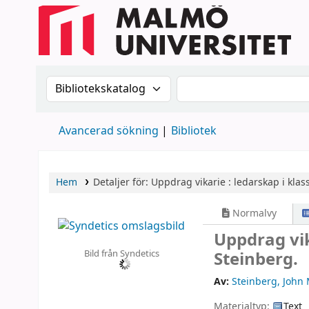
Sök i katalogen efter:
Sök i katalogen
Avancerad sökning
Bibliotek
Hem
Detaljer för:
Uppdrag vikarie :
ledarskap i kla
Normalvy
Uppdrag vik
Bild från Syndetics
Steinberg.
Av:
Steinberg, John
Materialtyp:
Text