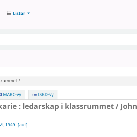
Listor
ssrummet /
MARC-vy
ISBD-vy
arie : ledarskap i klassrummet /
Joh
 M
, 1949-
[aut]