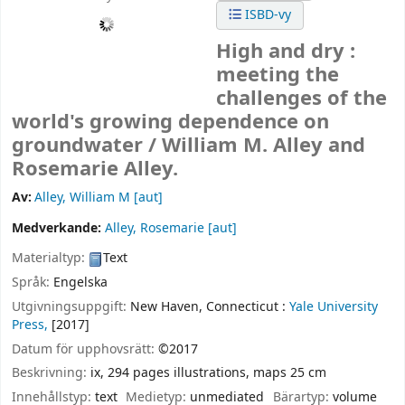
ISBD-vy
High and dry :
meeting the
challenges of the
world's growing dependence on
groundwater /
William M. Alley and
Rosemarie Alley.
Av:
Alley, William M
[aut]
Medverkande:
Alley, Rosemarie
[aut]
Materialtyp:
Text
Språk:
Engelska
Utgivningsuppgift:
New Haven, Connecticut :
Yale University
Press,
[2017]
Datum för upphovsrätt:
©2017
Beskrivning:
ix, 294 pages illustrations, maps 25 cm
Innehållstyp:
text
Medietyp:
unmediated
Bärartyp:
volume