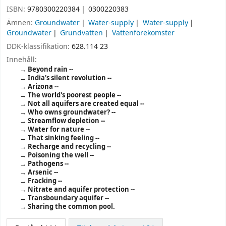
ISBN:
9780300220384
0300220383
Ämnen:
Groundwater
Water-supply
Water-supply
Groundwater
Grundvatten
Vattenförekomster
DDK-klassifikation:
628.114 23
Innehåll:
Beyond rain --
India's silent revolution --
Arizona --
The world's poorest people --
Not all aquifers are created equal --
Who owns groundwater? --
Streamflow depletion --
Water for nature --
That sinking feeling --
Recharge and recycling --
Poisoning the well --
Pathogens --
Arsenic --
Fracking --
Nitrate and aquifer protection --
Transboundary aquifer --
Sharing the common pool.