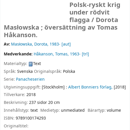
Polsk-ryskt krig
under rödvit
flagga /
Dorota
Masłowska ; översättning av Tomas
Håkanson.
Av:
Masłowska, Dorota
, 1983-
[aut]
Medverkande:
Håkanson, Tomas
, 1963-
[trl]
Materialtyp:
Text
Språk:
Svenska
Originalspråk:
Polska
Serie:
Panacheserien
Utgivningsuppgift:
[Stockholm] :
Albert Bonniers förlag,
[2018]
Tillverkare:
2018
Beskrivning:
237 sidor 20 cm
Innehållstyp:
text
Medietyp:
unmediated
Bärartyp:
volume
ISBN:
9789100174293
Originaltitel: