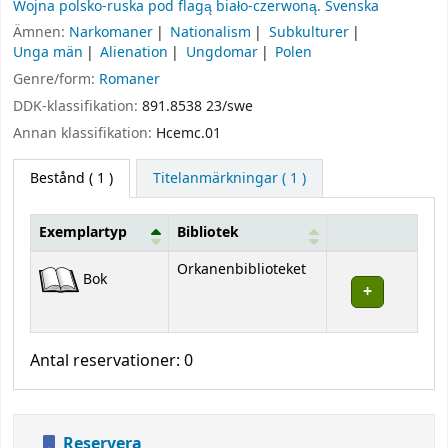
Wojna polsko-ruska pod flagą biało-czerwoną. Svenska
Ämnen:
Narkomaner
Nationalism
Subkulturer
Unga män
Alienation
Ungdomar
Polen
Genre/form:
Romaner
DDK-klassifikation:
891.8538 23/swe
Annan klassifikation:
Hcemc.01
Bestånd
( 1 )
Titelanmärkningar ( 1 )
Exemplartyp
Bibliotek
Bestånd
Orkanenbiblioteket
Bok
Antal reservationer: 0
Reservera