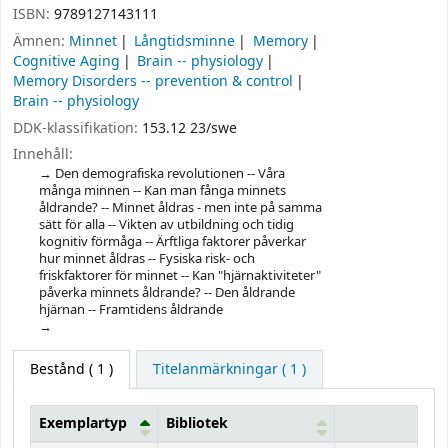
ISBN:
9789127143111
Ämnen:
Minnet
Långtidsminne
Memory
Cognitive Aging
Brain -- physiology
Memory Disorders -- prevention & control
Brain -- physiology
DDK-klassifikation:
153.12 23/swe
Innehåll:
Den demografiska revolutionen -- Våra
många minnen -- Kan man fånga minnets
åldrande? -- Minnet åldras - men inte på samma
sätt för alla -- Vikten av utbildning och tidig
kognitiv förmåga -- Ärftliga faktorer påverkar
hur minnet åldras -- Fysiska risk- och
friskfaktorer för minnet -- Kan "hjärnaktiviteter"
påverka minnets åldrande? -- Den åldrande
hjärnan -- Framtidens åldrande
Bestånd
( 1 )
Titelanmärkningar ( 1 )
Exemplartyp
Bibliotek