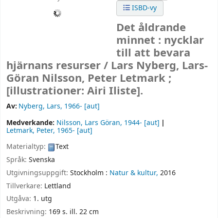
ISBD-vy
Det åldrande
minnet : nycklar
till att bevara
hjärnans resurser /
Lars Nyberg, Lars-
Göran Nilsson, Peter Letmark ;
[illustrationer: Airi Iliste].
Av:
Nyberg, Lars
, 1966-
[aut]
Medverkande:
Nilsson, Lars Göran
, 1944-
[aut]
Letmark, Peter
, 1965-
[aut]
Materialtyp:
Text
Språk:
Svenska
Utgivningsuppgift:
Stockholm :
Natur & kultur,
2016
Tillverkare:
Lettland
Utgåva:
1. utg
Beskrivning:
169 s. ill. 22 cm