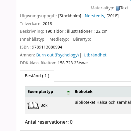
Materialtyp:
Text
Utgivningsuppgift:
[Stockholm] :
Norstedts,
[2018]
Tillverkare:
2018
Beskrivning:
190 sidor : illustrationer ; 22 cm
Innehållstyp:
Medietyp:
Bärartyp:
ISBN:
9789113080994
Ämnen:
Burn out (Psychology)
Utbrändhet
DDK-klassifikation:
158.723 23/swe
Bestånd
( 1 )
Exemplartyp
Bibliotek
Bestånd
Biblioteket Hälsa och samhäl
Bok
Antal reservationer: 0