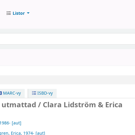
Listor
MARC-vy
ISBD-vy
r utmattad /
Clara Lidström & Erica
 1986-
[aut]
gren, Erica
, 1974-
[aut]