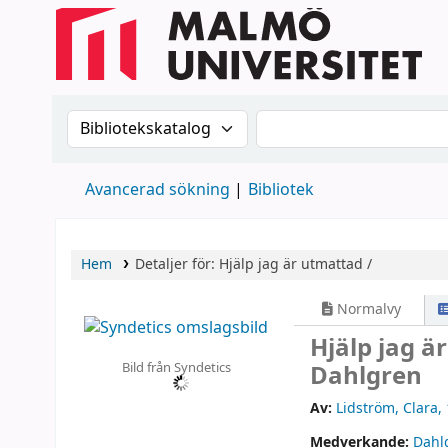
Sök i katalogen efter:
Sök i katalogen
Avancerad sökning
Bibliotek
Hem
Detaljer för:
Hjälp jag är utmattad /
Normalvy
Hjälp jag ä
Bild från Syndetics
Dahlgren
Av:
Lidström, Clara
,
Medverkande:
Dahl