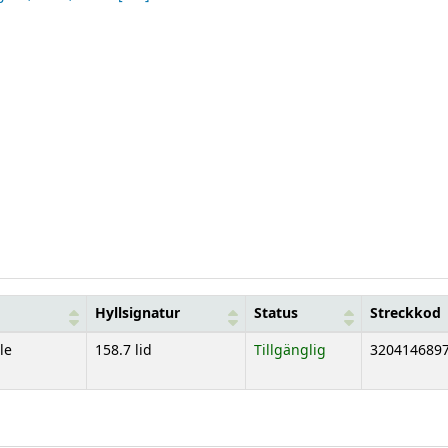
Hyllsignatur
Status
Streckkod
le
158.7 lid
Tillgänglig
320414689