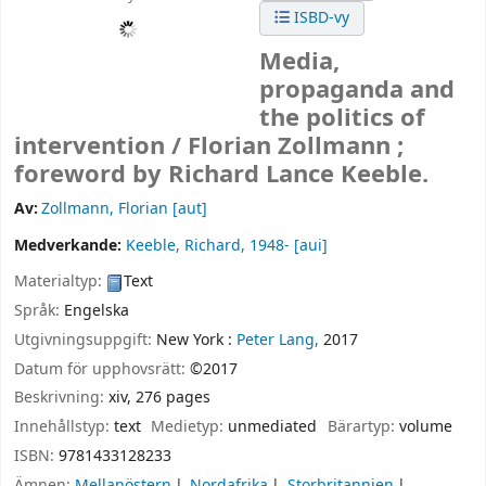
ISBD-vy
Media,
propaganda and
the politics of
intervention /
Florian Zollmann ;
foreword by Richard Lance Keeble.
Av:
Zollmann, Florian
[aut]
Medverkande:
Keeble, Richard
, 1948-
[aui]
Materialtyp:
Text
Språk:
Engelska
Utgivningsuppgift:
New York :
Peter Lang,
2017
Datum för upphovsrätt:
©2017
Beskrivning:
xiv, 276 pages
Innehållstyp:
text
Medietyp:
unmediated
Bärartyp:
volume
ISBN:
9781433128233
Ämnen:
Mellanöstern
Nordafrika
Storbritannien