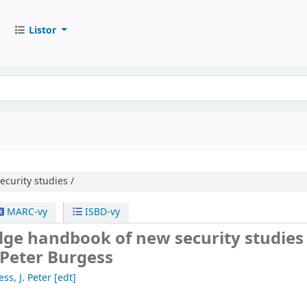
Listor
curity studies /
MARC-vy
ISBD-vy
ge handbook of new security studies 
. Peter Burgess
ss, J. Peter
[edt]