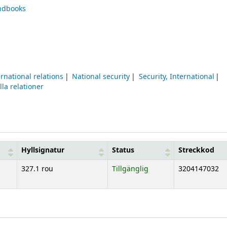
ndbooks
ernational relations
National security
Security, International
lla relationer
Hyllsignatur
Status
Streckkod
327.1 rou
Tillgänglig
3204147032