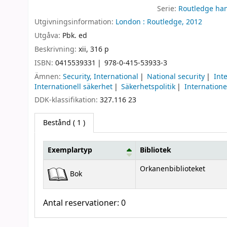
Serie:
Routledge ha
Utgivningsinformation:
London :
Routledge,
2012
Utgåva:
Pbk. ed
Beskrivning:
xii, 316 p
ISBN:
0415539331
978-0-415-53933-3
Ämnen:
Security, International
National security
Int
Internationell säkerhet
Säkerhetspolitik
Internatione
DDK-klassifikation:
327.116 23
Bestånd
( 1 )
Exemplartyp
Bibliotek
Bestånd
Orkanenbiblioteket
Bok
Antal reservationer: 0