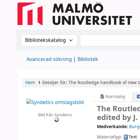
Sök i katalogen efter:
Sök i katalogen
Avancerad sökning
Bibliotek
Hem
Detaljer för:
The Routledge handbook of new se
Normalvy
The Routled
Bild från Syndetics
edited by J
Medverkande:
Burge
Materialtyp:
Text