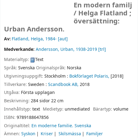
En modern familj
/
Helga Flatland ;
översättning:
Urban Andersson.
Av:
Flatland, Helga
, 1984-
[aut]
Medverkande:
Andersson, Urban
, 1938-2019
[trl]
Materialtyp:
Text
Språk:
Svenska
Originalspråk:
Norska
Utgivningsuppgift:
Stockholm :
Bokförlaget Polaris,
[2018]
Tillverkare:
Sweden :
Scandbook AB,
2018
Utgåva:
Första upplagan
Beskrivning:
284 sidor 22 cm
Innehållstyp:
text
Medietyp:
unmediated
Bärartyp:
volume
ISBN:
9789188647856
Originaltitel:
En moderne familie. Svenska
Ämnen:
Syskon
Kriser
Skilsmässa
Familjer