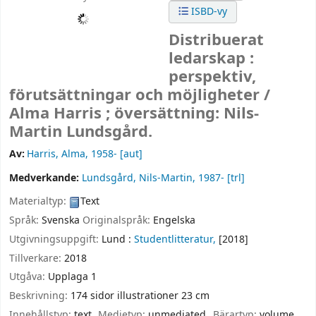
ISBD-vy
Distribuerat
ledarskap :
perspektiv,
förutsättningar och möjligheter /
Alma Harris ; översättning: Nils-
Martin Lundsgård.
Av:
Harris, Alma
, 1958-
[aut]
Medverkande:
Lundsgård, Nils-Martin
, 1987-
[trl]
Materialtyp:
Text
Språk:
Svenska
Originalspråk:
Engelska
Utgivningsuppgift:
Lund :
Studentlitteratur,
[2018]
Tillverkare:
2018
Utgåva:
Upplaga 1
Beskrivning:
174 sidor illustrationer 23 cm
Innehållstyp:
text
Medietyp:
unmediated
Bärartyp:
volume