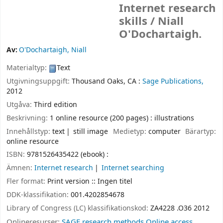
Internet research
skills /
Niall
O'Dochartaigh.
Av:
O'Dochartaigh, Niall
Materialtyp:
Text
Utgivningsuppgift:
Thousand Oaks, CA :
Sage Publications,
2012
Utgåva:
Third edition
Beskrivning:
1 online resource (200 pages) : illustrations
Innehållstyp:
text
still image
Medietyp:
computer
Bärartyp:
online resource
ISBN:
9781526435422 (ebook) :
Ämnen:
Internet research
Internet searching
Fler format:
Print version :: Ingen titel
DDK-klassifikation:
001.4202854678
Library of Congress (LC) klassifikationskod:
ZA4228 .O36 2012
Onlineresurser:
SAGE research methods Online access