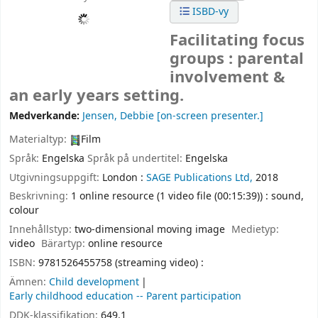
ISBD-vy
Facilitating focus
groups : parental
involvement &
an early years setting.
Medverkande:
Jensen, Debbie
[on-screen presenter.]
Materialtyp:
Film
Språk:
Engelska
Språk på undertitel:
Engelska
Utgivningsuppgift:
London :
SAGE Publications Ltd,
2018
Beskrivning:
1 online resource (1 video file (00:15:39)) : sound,
colour
Innehållstyp:
two-dimensional moving image
Medietyp:
video
Bärartyp:
online resource
ISBN:
9781526455758 (streaming video) :
Ämnen:
Child development
Early childhood education -- Parent participation
DDK-klassifikation:
649.1