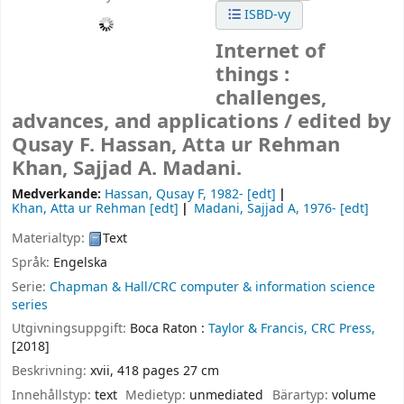
ISBD-vy
Internet of
things :
challenges,
advances, and applications /
edited by
Qusay F. Hassan, Atta ur Rehman
Khan, Sajjad A. Madani.
Medverkande:
Hassan, Qusay F
, 1982-
[edt]
Khan, Atta ur Rehman
[edt]
Madani, Sajjad A
, 1976-
[edt]
Materialtyp:
Text
Språk:
Engelska
Serie:
Chapman & Hall/CRC computer & information science
series
Utgivningsuppgift:
Boca Raton :
Taylor & Francis, CRC Press,
[2018]
Beskrivning:
xvii, 418 pages 27 cm
Innehållstyp:
text
Medietyp:
unmediated
Bärartyp:
volume