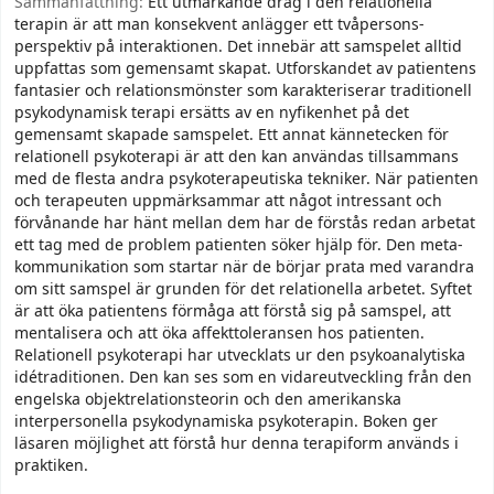
Sammanfattning:
Ett utmärkande drag i den relationella
terapin är att man konsekvent anlägger ett tvåpersons-
perspektiv på interaktionen. Det innebär att samspelet alltid
uppfattas som gemensamt skapat. Utforskandet av patientens
fantasier och relationsmönster som karakteriserar traditionell
psykodynamisk terapi ersätts av en nyfikenhet på det
gemensamt skapade samspelet. Ett annat kännetecken för
relationell psykoterapi är att den kan användas tillsammans
med de flesta andra psykoterapeutiska tekniker. När patienten
och terapeuten uppmärksammar att något intressant och
förvånande har hänt mellan dem har de förstås redan arbetat
ett tag med de problem patienten söker hjälp för. Den meta-
kommunikation som startar när de börjar prata med varandra
om sitt samspel är grunden för det relationella arbetet. Syftet
är att öka patientens förmåga att förstå sig på samspel, att
mentalisera och att öka affekttoleransen hos patienten.
Relationell psykoterapi har utvecklats ur den psykoanalytiska
idétraditionen. Den kan ses som en vidareutveckling från den
engelska objektrelationsteorin och den amerikanska
interpersonella psykodynamiska psykoterapin. Boken ger
läsaren möjlighet att förstå hur denna terapiform används i
praktiken.