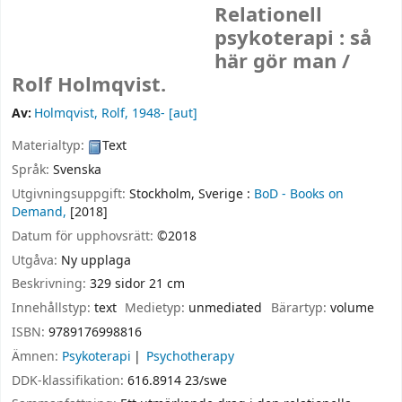
Relationell
psykoterapi : så
här gör man /
Rolf Holmqvist.
Av:
Holmqvist, Rolf
, 1948-
[aut]
Materialtyp:
Text
Språk:
Svenska
Utgivningsuppgift:
Stockholm, Sverige :
BoD - Books on
Demand,
[2018]
Datum för upphovsrätt:
©2018
Utgåva:
Ny upplaga
Beskrivning:
329 sidor 21 cm
Innehållstyp:
text
Medietyp:
unmediated
Bärartyp:
volume
ISBN:
9789176998816
Ämnen:
Psykoterapi
Psychotherapy
DDK-klassifikation:
616.8914 23/swe