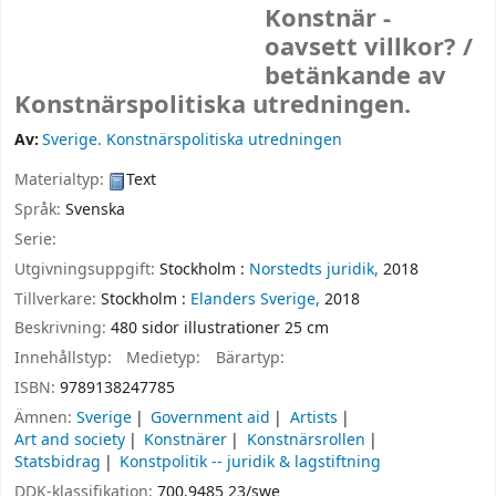
Konstnär -
oavsett villkor? /
betänkande av
Konstnärspolitiska utredningen.
Av:
Sverige. Konstnärspolitiska utredningen
Materialtyp:
Text
Språk:
Svenska
Serie:
Utgivningsuppgift:
Stockholm :
Norstedts juridik,
2018
Tillverkare:
Stockholm :
Elanders Sverige,
2018
Beskrivning:
480 sidor illustrationer 25 cm
Innehållstyp:
Medietyp:
Bärartyp:
ISBN:
9789138247785
Ämnen:
Sverige
Government aid
Artists
Art and society
Konstnärer
Konstnärsrollen
Statsbidrag
Konstpolitik -- juridik & lagstiftning
DDK-klassifikation:
700.9485 23/swe