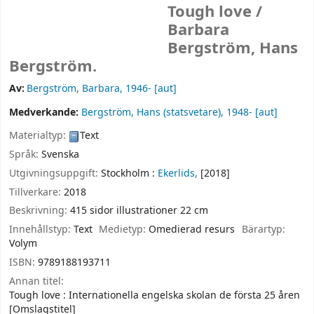
Tough love /
Barbara
Bergström, Hans
Bergström.
Av:
Bergström, Barbara
, 1946-
[aut]
Medverkande:
Bergström, Hans (statsvetare)
, 1948-
[aut]
Materialtyp:
Text
Språk:
Svenska
Utgivningsuppgift:
Stockholm :
Ekerlids,
[2018]
Tillverkare:
2018
Beskrivning:
415 sidor illustrationer 22 cm
Innehållstyp:
Text
Medietyp:
Omedierad resurs
Bärartyp:
Volym
ISBN:
9789188193711
Annan titel:
Tough love : Internationella engelska skolan de första 25 åren
[Omslagstitel]