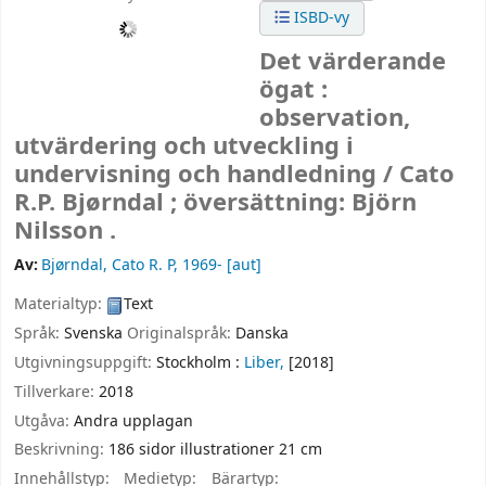
ISBD-vy
Det värderande
ögat :
observation,
utvärdering och utveckling i
undervisning och handledning /
Cato
R.P. Bjørndal ; översättning: Björn
Nilsson .
Av:
Bjørndal, Cato R. P
, 1969-
[aut]
Materialtyp:
Text
Språk:
Svenska
Originalspråk:
Danska
Utgivningsuppgift:
Stockholm :
Liber,
[2018]
Tillverkare:
2018
Utgåva:
Andra upplagan
Beskrivning:
186 sidor illustrationer 21 cm
Innehållstyp:
Medietyp:
Bärartyp: