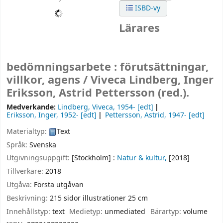
ISBD-vy
Lärares
bedömningsarbete : förutsättningar,
villkor, agens /
Viveca Lindberg, Inger
Eriksson, Astrid Pettersson (red.).
Medverkande:
Lindberg, Viveca
, 1954-
[edt]
Eriksson, Inger
, 1952-
[edt]
Pettersson, Astrid
, 1947-
[edt]
Materialtyp:
Text
Språk:
Svenska
Utgivningsuppgift:
[Stockholm] :
Natur & kultur,
[2018]
Tillverkare:
2018
Utgåva:
Första utgåvan
Beskrivning:
215 sidor illustrationer 25 cm
Innehållstyp:
text
Medietyp:
unmediated
Bärartyp:
volume