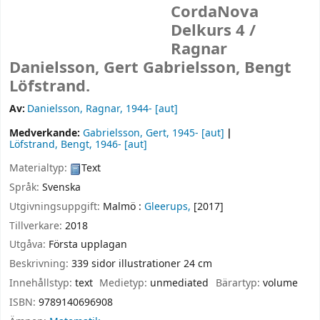
CordaNova
Delkurs 4 /
Ragnar
Danielsson, Gert Gabrielsson, Bengt
Löfstrand.
Av:
Danielsson, Ragnar
, 1944-
[aut]
Medverkande:
Gabrielsson, Gert
, 1945-
[aut]
Löfstrand, Bengt
, 1946-
[aut]
Materialtyp:
Text
Språk:
Svenska
Utgivningsuppgift:
Malmö :
Gleerups,
[2017]
Tillverkare:
2018
Utgåva:
Första upplagan
Beskrivning:
339 sidor illustrationer 24 cm
Innehållstyp:
text
Medietyp:
unmediated
Bärartyp:
volume
ISBN:
9789140696908