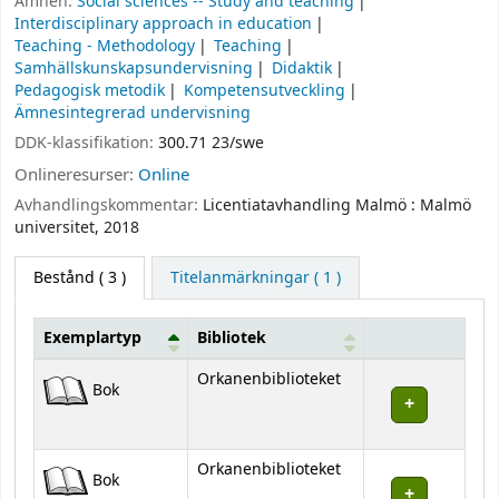
Ämnen:
Social sciences -- Study and teaching
Interdisciplinary approach in education
Teaching - Methodology
Teaching
Samhällskunskapsundervisning
Didaktik
Pedagogisk metodik
Kompetensutveckling
Ämnesintegrerad undervisning
DDK-klassifikation:
300.71 23/swe
Onlineresurser:
Online
Avhandlingskommentar:
Licentiatavhandling Malmö : Malmö
universitet, 2018
Bestånd
( 3 )
Titelanmärkningar ( 1 )
Exemplartyp
Bibliotek
Bestånd
Orkanenbiblioteket
Bok
Orkanenbiblioteket
Bok