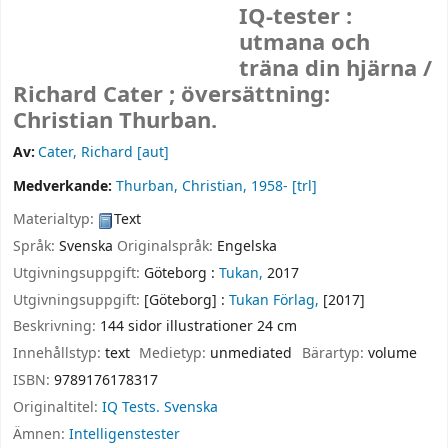
IQ-tester :
utmana och
träna din hjärna /
Richard Cater ; översättning:
Christian Thurban.
Av:
Cater, Richard
[aut]
Medverkande:
Thurban, Christian
, 1958-
[trl]
Materialtyp:
Text
Språk:
Svenska
Originalspråk:
Engelska
Utgivningsuppgift:
Göteborg :
Tukan,
2017
Utgivningsuppgift:
[Göteborg] :
Tukan Förlag,
[2017]
Beskrivning:
144 sidor illustrationer 24 cm
Innehållstyp:
text
Medietyp:
unmediated
Bärartyp:
volume
ISBN:
9789176178317
Originaltitel:
IQ Tests. Svenska
Ämnen:
Intelligenstester