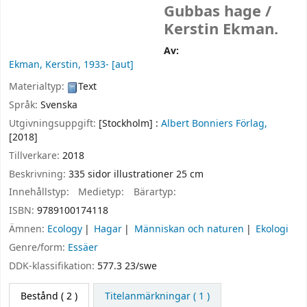
Gubbas hage /
Kerstin Ekman.
Av:
Ekman, Kerstin
, 1933-
[aut]
Materialtyp:
Text
Språk:
Svenska
Utgivningsuppgift:
[Stockholm] :
Albert Bonniers Förlag,
[2018]
Tillverkare:
2018
Beskrivning:
335 sidor illustrationer 25 cm
Innehållstyp:
Medietyp:
Bärartyp:
ISBN:
9789100174118
Ämnen:
Ecology
Hagar
Människan och naturen
Ekologi
Genre/form:
Essäer
DDK-klassifikation:
577.3 23/swe
Bestånd
( 2 )
Titelanmärkningar ( 1 )