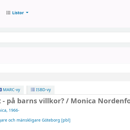
Listor
MARC-vy
ISBD-vy
 - på barns villkor? /
Monica Nordenfo
ica
, 1966-
gare och mänskligare Göteborg
[pbl]