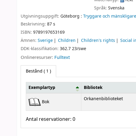
Språk:
Svenska
Utgivningsuppgift:
Göteborg :
Tryggare och mänskligare
Beskrivning:
87 s
ISBN:
9789197653169
Ämnen:
Sverige
Children
Children's rights
Social 
DDK-klassifikation:
362.7 23/swe
Onlineresurser:
Fulltext
Bestånd
( 1 )
Exemplartyp
Bibliotek
Bestånd
Orkanenbiblioteket
Bok
Antal reservationer: 0