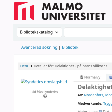
Sök i katalogen efter:
Sök i katalogen
Avancerad sökning
Bibliotek
Hem
Detaljer för:
Delaktighet - på barns villkor? /
Normalvy
Delaktighet
Bild från Syndetics
Av:
Nordenfors, Mon
Medverkande:
Tryg
Materialtyp:
Text