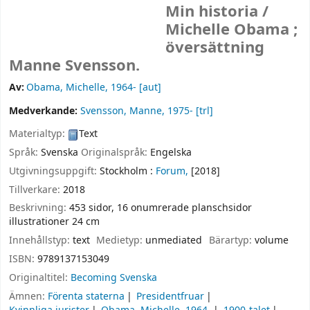
Min historia /
Michelle Obama ;
översättning
Manne Svensson.
Av:
Obama, Michelle
, 1964-
[aut]
Medverkande:
Svensson, Manne
, 1975-
[trl]
Materialtyp:
Text
Språk:
Svenska
Originalspråk:
Engelska
Utgivningsuppgift:
Stockholm :
Forum,
[2018]
Tillverkare:
2018
Beskrivning:
453 sidor, 16 onumrerade planschsidor
illustrationer 24 cm
Innehållstyp:
text
Medietyp:
unmediated
Bärartyp:
volume
ISBN:
9789137153049
Originaltitel:
Becoming Svenska
Ämnen:
Förenta staterna
Presidentfruar