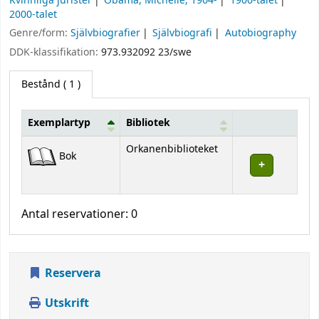
Kvinnliga jurister
Obama, Michelle, 1964-
1900-talet
2000-talet
Genre/form:
Självbiografier
Självbiografi
Autobiography
DDK-klassifikation:
973.932092 23/swe
Bestånd
( 1 )
Exemplartyp
Bibliotek
Bestånd
Orkanenbiblioteket
Bok
Antal reservationer: 0
Reservera
Utskrift