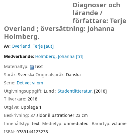
Diagnoser och
lärande /
författare: Terje
Overland ; översättning: Johanna
Holmberg.
Av:
Overland, Terje
[aut]
Medverkande:
Holmberg, Johanna
[trl]
Materialtyp:
Text
Språk:
Svenska
Originalspråk:
Danska
Serie:
Det vet vi om
Utgivningsuppgift:
Lund :
Studentlitteratur,
[2018]
Tillverkare:
2018
Utgåva:
Upplaga 1
Beskrivning:
87 sidor illustrationer 23 cm
Innehållstyp:
text
Medietyp:
unmediated
Bärartyp:
volume
ISBN:
9789144123233