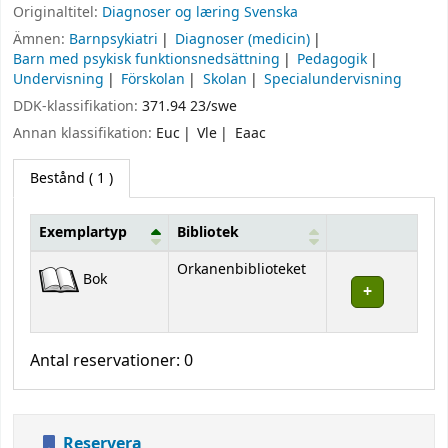
Originaltitel:
Diagnoser og læring Svenska
Ämnen:
Barnpsykiatri
Diagnoser (medicin)
Barn med psykisk funktionsnedsättning
Pedagogik
Undervisning
Förskolan
Skolan
Specialundervisning
DDK-klassifikation:
371.94 23/swe
Annan klassifikation:
Euc
Vle
Eaac
Bestånd
( 1 )
Exemplartyp
Bibliotek
Bestånd
Orkanenbiblioteket
Bok
Antal reservationer: 0
Reservera