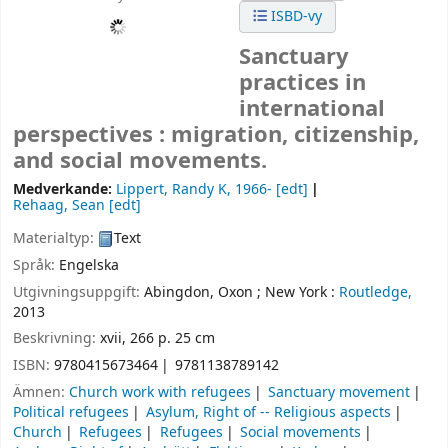
ISBD-vy
Sanctuary
practices in
international
perspectives : migration, citizenship,
and social movements.
Medverkande:
Lippert, Randy K
, 1966-
[edt]
Rehaag, Sean
[edt]
Materialtyp:
Text
Språk:
Engelska
Utgivningsuppgift:
Abingdon, Oxon ;
New York :
Routledge,
2013
Beskrivning:
xvii, 266 p. 25 cm
ISBN:
9780415673464
9781138789142
Ämnen:
Church work with refugees
Sanctuary movement
Political refugees
Asylum, Right of -- Religious aspects
Church
Refugees
Refugees
Social movements