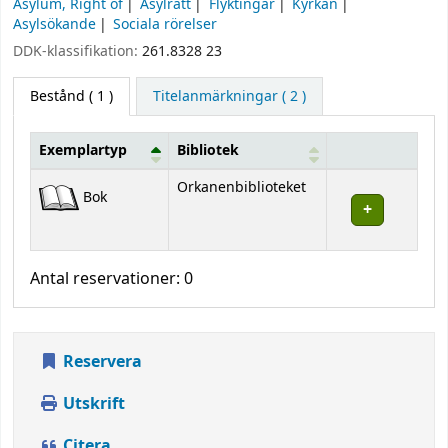
Asylum, Right of
Asylrätt
Flyktingar
Kyrkan
Asylsökande
Sociala rörelser
DDK-klassifikation:
261.8328 23
Bestånd
( 1 )
Titelanmärkningar ( 2 )
Exemplartyp
Bibliotek
Bestånd
Orkanenbiblioteket
Bok
Antal reservationer: 0
Reservera
Utskrift
Citera