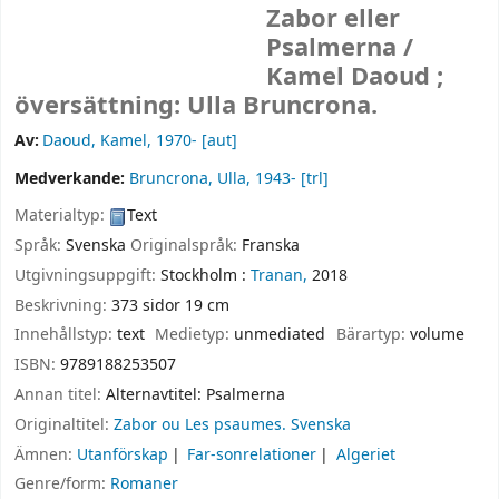
Zabor eller
Psalmerna /
Kamel Daoud ;
översättning: Ulla Bruncrona.
Av:
Daoud, Kamel
, 1970-
[aut]
Medverkande:
Bruncrona, Ulla
, 1943-
[trl]
Materialtyp:
Text
Språk:
Svenska
Originalspråk:
Franska
Utgivningsuppgift:
Stockholm :
Tranan,
2018
Beskrivning:
373 sidor 19 cm
Innehållstyp:
text
Medietyp:
unmediated
Bärartyp:
volume
ISBN:
9789188253507
Annan titel:
Alternavtitel: Psalmerna
Originaltitel:
Zabor ou Les psaumes. Svenska
Ämnen:
Utanförskap
Far-sonrelationer
Algeriet
Genre/form:
Romaner