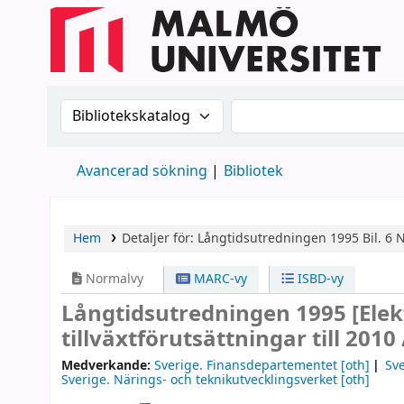
Sök i katalogen efter:
Sök i katalogen
Avancerad sökning
Bibliotek
Hem
Detaljer för:
Långtidsutredningen 1995
Bil. 6
N
Normalvy
MARC-vy
ISBD-vy
Långtidsutredningen 1995
[Ele
tillväxtförutsättningar till 2010
Medverkande:
Sverige. Finansdepartementet
[oth]
Sv
Sverige. Närings- och teknikutvecklingsverket
[oth]