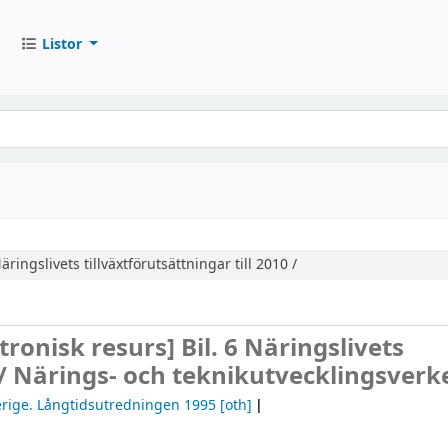
Listor
äringslivets tillväxtförutsättningar till 2010 /
ktronisk resurs]
Bil. 6 Näringslivets
 /
Närings- och teknikutvecklingsverke
erige. Långtidsutredningen 1995
[oth]