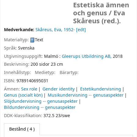
Estetiska ämnen
och genus /
Eva
Skåreus (red.).
Medverkande:
Skåreus, Eva
, 1952-
[edt]
Materialtyp:
Text
Språk:
Svenska
Utgivningsuppgift:
Malmö :
Gleerups Utbildning AB,
2018
Beskrivning:
200 sidor 23 cm
Innehållstyp:
Medietyp:
Bärartyp:
ISBN:
9789140695031
Ämnen:
Sex role
Gender identity
Estetikundervisning
Genus (socialt kön)
Musikundervisning -- genusaspekter
Slöjdundervisning -- genusaspekter
Bildundervisning -- genusaspekter
DDK-klassifikation:
372.5 23/swe
Bestånd
( 4 )