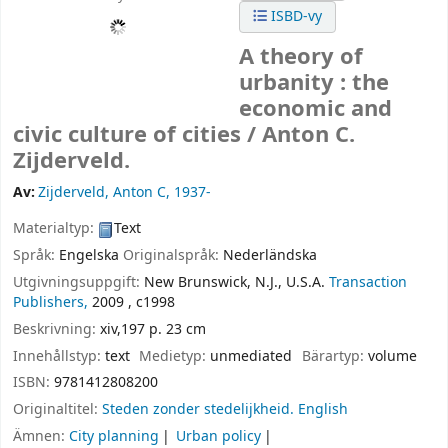
ISBD-vy
A theory of
urbanity : the
economic and
civic culture of cities /
Anton C.
Zijderveld.
Av:
Zijderveld, Anton C
, 1937-
Materialtyp:
Text
Språk:
Engelska
Originalspråk:
Nederländska
Utgivningsuppgift:
New Brunswick, N.J., U.S.A.
Transaction
Publishers,
2009 , c1998
Beskrivning:
xiv,197 p. 23 cm
Innehållstyp:
text
Medietyp:
unmediated
Bärartyp:
volume
ISBN:
9781412808200
Originaltitel:
Steden zonder stedelijkheid. English
Ämnen:
City planning
Urban policy