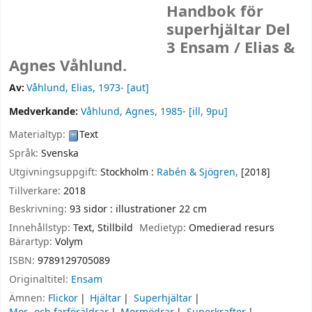
Handbok för
superhjältar Del
3 Ensam /
Elias &
Agnes Våhlund.
Av:
Våhlund, Elias
, 1973-
[aut]
Medverkande:
Våhlund, Agnes
, 1985-
[ill, 9pu]
Materialtyp:
Text
Språk:
Svenska
Utgivningsuppgift:
Stockholm :
Rabén & Sjögren,
[2018]
Tillverkare:
2018
Beskrivning:
93 sidor : illustrationer 22 cm
Innehållstyp:
Text, Stillbild
Medietyp:
Omedierad resurs
Bärartyp:
Volym
ISBN:
9789129705089
Originaltitel:
Ensam
Ämnen:
Flickor
Hjältar
Superhjältar