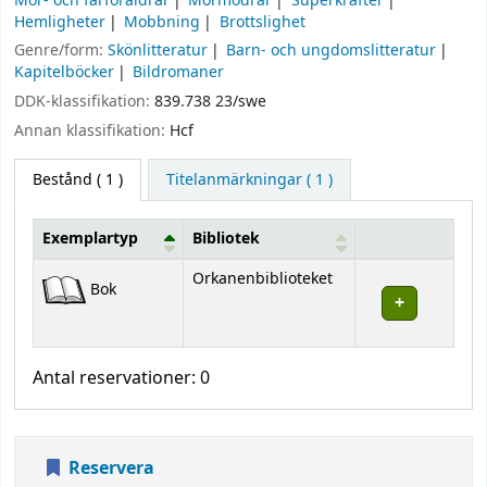
Mor- och farföräldrar
Mormödrar
Superkrafter
Hemligheter
Mobbning
Brottslighet
Genre/form:
Skönlitteratur
Barn- och ungdomslitteratur
Kapitelböcker
Bildromaner
DDK-klassifikation:
839.738 23/swe
Annan klassifikation:
Hcf
Bestånd
( 1 )
Titelanmärkningar ( 1 )
Exemplartyp
Bibliotek
Bestånd
Orkanenbiblioteket
Bok
Antal reservationer: 0
Reservera