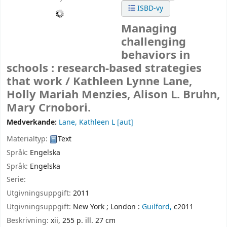
ISBD-vy
Managing
challenging
behaviors in
schools : research-based strategies
that work /
Kathleen Lynne Lane,
Holly Mariah Menzies, Alison L. Bruhn,
Mary Crnobori.
Medverkande:
Lane, Kathleen L
[aut]
Materialtyp:
Text
Språk:
Engelska
Språk:
Engelska
Serie:
Utgivningsuppgift:
2011
Utgivningsuppgift:
New York ;
London :
Guilford,
c2011
Beskrivning:
xii, 255 p. ill. 27 cm