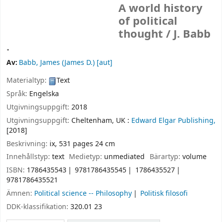
A world history
of political
thought /
J. Babb
.
Av:
Babb, James (James D.)
[aut]
Materialtyp:
Text
Språk:
Engelska
Utgivningsuppgift:
2018
Utgivningsuppgift:
Cheltenham, UK :
Edward Elgar Publishing,
[2018]
Beskrivning:
ix, 531 pages 24 cm
Innehållstyp:
text
Medietyp:
unmediated
Bärartyp:
volume
ISBN:
1786435543
9781786435545
1786435527
9781786435521
Ämnen:
Political science -- Philosophy
Politisk filosofi
DDK-klassifikation:
320.01 23