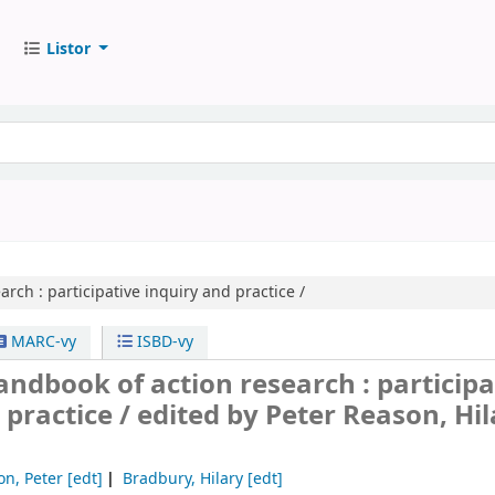
Listor
arch :
participative inquiry and practice /
MARC-vy
ISBD-vy
ndbook of action research : participa
 practice /
edited by Peter Reason, Hil
on, Peter
[edt]
Bradbury, Hilary
[edt]