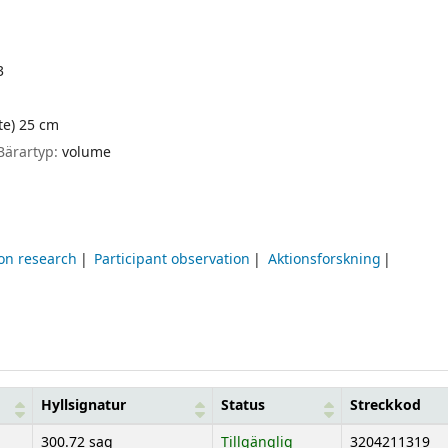
3
ite) 25 cm
Bärartyp:
volume
on research
Participant observation
Aktionsforskning
Hyllsignatur
Status
Streckkod
300.72 sag
Tillgänglig
3204211319