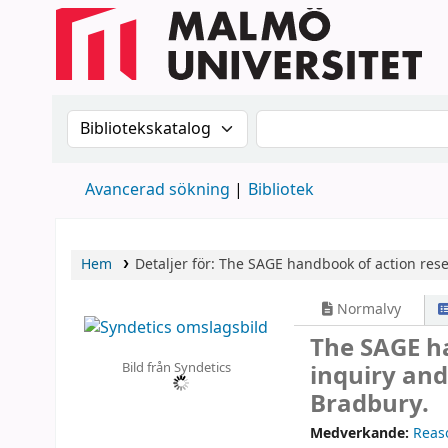
Sök i katalogen efter:
Sök i katalogen
Avancerad sökning
Bibliotek
Hem
Detaljer för:
The SAGE handbook of action rese
Normalvy
The SAGE ha
Bild från Syndetics
inquiry and
Bradbury.
Medverkande:
Reas