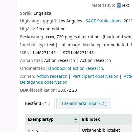
Materialtyp:
Text
Språk:
Engelska
Utgivningsuppgift:
Los Angeles :
SAGE Publications,
201
Utgåva:
Second edition
Beskrivning:
xxxii, 720 pages illustrations (black and wh
Innehållstyp:
text
still image
Medietyp:
unmediated
ISBN:
1446271145 :
9781446271148 :
Annan titel:
Action research
Action research
Originaltitel:
Handbook of action research.
Ämnen:
Action research
Participant observation
Acti
Deltagande observation
DDK-klassifikation:
300.72 23
Bestånd
( 1 )
Titelanmärkningar ( 2 )
Exemplartyp
Bibliotek
Bestånd
Orkanenbiblioteket