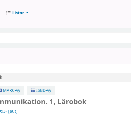
Listor
k
MARC-vy
ISBD-vy
ommunikation. 1, Lärobok
953-
[aut]