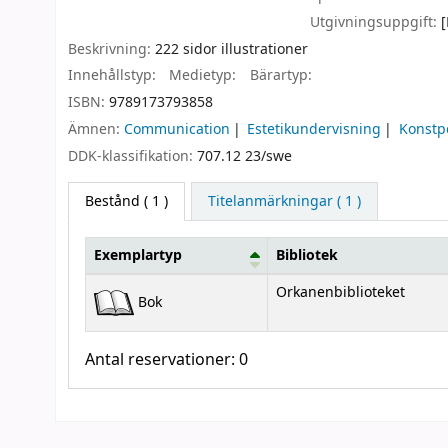
Utgivningsuppgift:
[
Beskrivning:
222 sidor illustrationer
Innehållstyp:
Medietyp:
Bärartyp:
ISBN:
9789173793858
Ämnen:
Communication
Estetikundervisning
Konstp
DDK-klassifikation:
707.12 23/swe
Bestånd
( 1 )
Titelanmärkningar ( 1 )
Exemplartyp
Bibliotek
Bestånd
Orkanenbiblioteket
Bok
Antal reservationer: 0