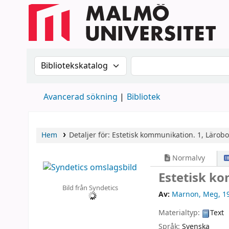
Sök i katalogen efter:
Sök i katalogen
Avancerad sökning
Bibliotek
Hem
Detaljer för:
Estetisk kommunikation. 1, Lärobo
Normalvy
Estetisk k
Bild från Syndetics
Av:
Marnon, Meg
, 1
Materialtyp:
Text
Språk:
Svenska