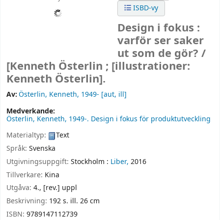
ISBD-vy
Design i fokus :
varför ser saker
ut som de gör? /
[Kenneth Österlin ; [illustrationer:
Kenneth Österlin].
Av:
Österlin, Kenneth
, 1949-
[aut, ill]
Medverkande:
Österlin, Kenneth
, 1949-
. Design i fokus för produktutveckling
Materialtyp:
Text
Språk:
Svenska
Utgivningsuppgift:
Stockholm :
Liber,
2016
Tillverkare:
Kina
Utgåva:
4., [rev.] uppl
Beskrivning:
192 s. ill. 26 cm
ISBN:
9789147112739