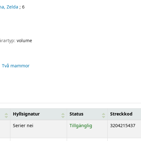
na, Zelda
; 6
ärartyp:
volume
Två mammor
Hyllsignatur
Status
Streckkod
Serier nei
Tillgänglig
3204215437