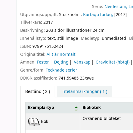
Serie:
Neidestam, Li
Utgivningsuppgift:
Stockholm :
Kartago förlag,
[2017]
Tillverkare:
2017
Beskrivning:
203 sidor illustrationer 24 cm
Innehållstyp:
text, still image
Medietyp:
unmediated
B
ISBN:
9789175152424
Originaltitel:
Allt är normalt
Ämnen:
Fester
Dejting
Vänskap
Graviditet (hbtqi)
Genre/form:
Tecknade serier
DDK-klassifikation:
741.59485 23/swe
Bestånd
( 2 )
Titelanmärkningar ( 1 )
Exemplartyp
Bibliotek
Bestånd
Orkanenbiblioteket
Bok