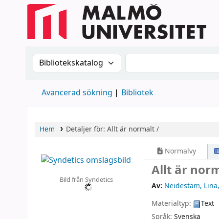
Sök i katalogen efter:
Sök i katalogen
Avancerad sökning
Bibliotek
Hem
Detaljer för:
Allt är normalt /
Normalvy
Allt är nor
Bild från Syndetics
Av:
Neidestam, Lina
Materialtyp:
Text
Språk:
Svenska