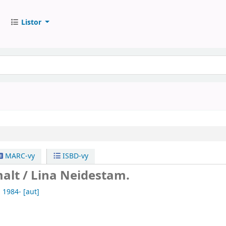
Listor
MARC-vy
ISBD-vy
malt /
Lina Neidestam.
, 1984-
[aut]