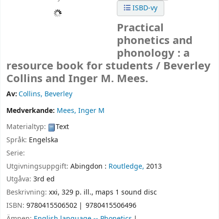
ISBD-vy
Practical
phonetics and
phonology : a
resource book for students /
Beverley
Collins and Inger M. Mees.
Av:
Collins, Beverley
Medverkande:
Mees, Inger M
Materialtyp:
Text
Språk:
Engelska
Serie:
Utgivningsuppgift:
Abingdon :
Routledge,
2013
Utgåva:
3rd ed
Beskrivning:
xxi, 329 p. ill., maps 1 sound disc
ISBN:
9780415506502
9780415506496
Ämnen:
English language -- Phonetics